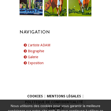
NAVIGATION
L'artiste ADAM
Biographie
Galerie
Exposition
COOKIES
|
MENTIONS LÉGALES
|
POLITIQUE DE CONFIDENTIALITÉ
|
Nous utilisons des cookies pour vous garantir la meilleure
CONTACT
expérience sur notre site web. Si vous continuez à utiliser ce