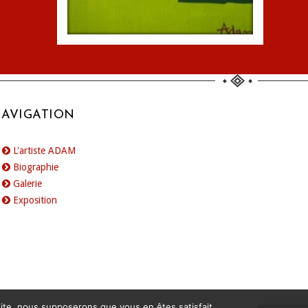
AVIGATION
L'artiste ADAM
Biographie
Galerie
Exposition
LA VACHE DU
CENTRE
Peinture à l’huile
 site, nous supposerons que vous en êtes satisfait.