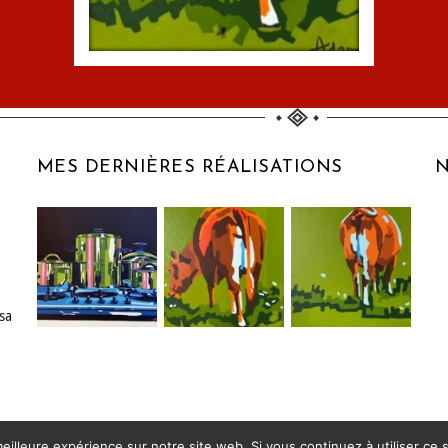
MES DERNIÈRES RÉALISATIONS
N
 sa
LA VACHE DE
GAUCHE
Peinture à l’huile
eilleure expérience sur notre site web. Si vous continuez à utiliser ce